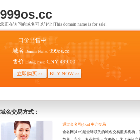
999os.cc
您正在访问的域名可以转让!This domain name is for sale!
一口价出售中！
域名
999os.cc
Domain Name:
售价
CNY 499.00
Listing Price:
立即购买
BUY NOW
>>
>>
域名交易方式：
通过金名网(4.cn) 中介交易
金名网(4.cn)是全球领先的域名交易服务机
简单、安全、专业的第三方服务！ 为了保证交