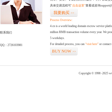
具体交易流程可
“点击这里”
查看或咨询support@
我要购买
>>
Process Overview:
4.cn is a world leading domain escrow service plat
million RMB transaction volume every year. We promi
联系我们
5 workdays.
For detailed process, you can
“visit here”
or contact
QQ：2726103981
BUY NOW
>>
Copyright © 1998 -2025 ww